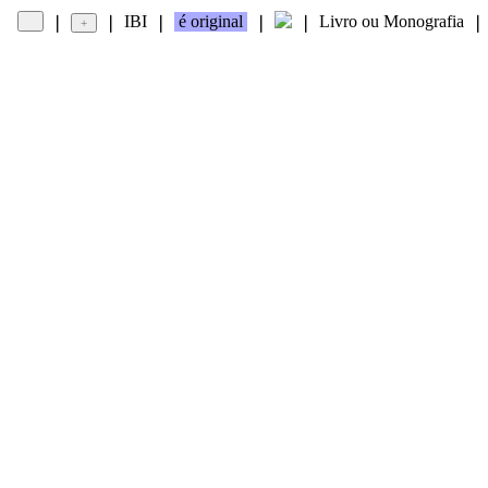
IBI
é original
Livro ou Monografia
❘
❘
❘
❘
❘